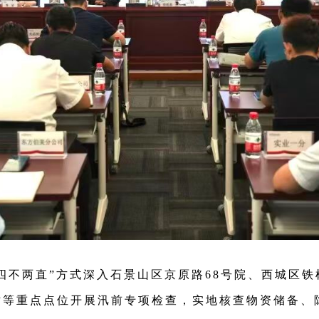
不两直”方式深入石景山区京原路68号院、西城区铁树
站等重点点位开展汛前专项检查，实地核查物资储备、